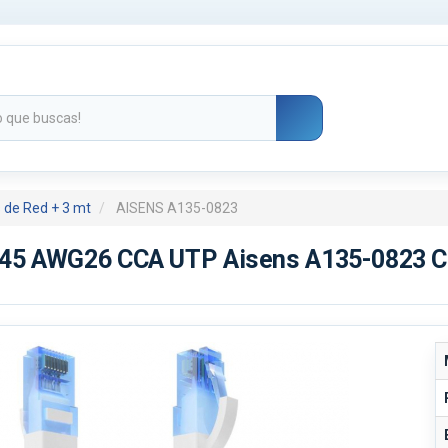
 de Red + 3 mt
AISENS A135-0823
J45 AWG26 CCA UTP Aisens A135-0823 Ca