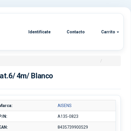
Identifícate
Contacto
Carrito
t.6/ 4m/ Blanco
Marca:
AISENS
P/N:
A135-0823
EAN:
8435739900529