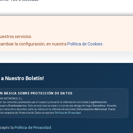
uestros servicios.
ambiar la configuración, en nuestra
Política de Cookies
.
 a Nuestro Boletín!
N BÁSICA SOBRE PROTECCIÓN DE DATOS
RA NETWORKS, S.L.
er las consultas planteadas por el usuario y enviarle la información solicitada;
Legitimación
:
suario;
Destinatarios
: Solo se realizan cesiones si existe una obligación legal;
Derechos
: Acceder,
, así como otros derechos, como se indica en la información adicional;
Información Adicional
: Puede
ción completa de Protección de Datos en nuestra
Política de Privacidad
.
acepto la
Política de Privacidad
.