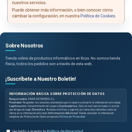
nuestros servicios.
Puede obtener más información, o bien conocer cómo
cambiar la configuración, en nuestra
Política de Cookies
.
Sobre Nosotros
Tienda online de productos informáticos en Ibiza. No somos tienda
física, todos los pedidos son a través de esta web.
¡Suscríbete a Nuestro Boletín!
INFORMACIÓN BÁSICA SOBRE PROTECCIÓN DE DATOS
Responsable
: DARA NETWORKS, S.L.
Finalidad
: Responder las consultas planteadas por el usuario y enviarle la información solicitada;
Legitimación
: Consentimiento del usuario;
Destinatarios
: Solo se realizan cesiones si existe
una obligación legal;
Derechos
: Acceder, rectificar y suprimir, así como otros derechos, como se
indica en la información adicional;
Información Adicional
: Puede consultar la información
completa de Protección de Datos en nuestra
Política de Privacidad
.
He leído y acepto la
Política de Privacidad
.