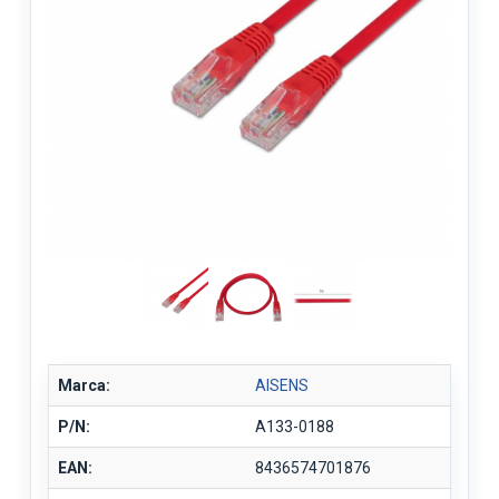
Marca:
AISENS
P/N:
A133-0188
EAN:
8436574701876