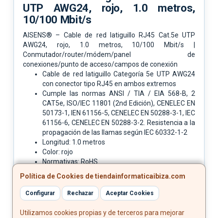
UTP AWG24, rojo, 1.0 metros,
10/100 Mbit/s
AISENS® – Cable de red latiguillo RJ45 Cat.5e UTP
AWG24, rojo, 1.0 metros, 10/100 Mbit/s |
Conmutador/router/módem/panel de
conexiones/punto de acceso/campos de conexión
Cable de red latiguillo Categoría 5e UTP AWG24
con conector tipo RJ45 en ambos extremos
Cumple las normas ANSI / TIA / EIA 568-B, 2
CAT5e, ISO/IEC 11801 (2nd Edición), CENELEC EN
50173-1, IEN 61156-5, CENELEC EN 50288-3-1, IEC
61156-6, CENELEC EN 50288-3-2. Resistencia a la
propagación de las llamas según IEC 60332-1-2
Longitud: 1.0 metros
Color: rojo
Normativas: RoHS
Test de funcionamiento: 100% testeado
Política de Cookies de tiendainformaticaibiza.com
Configurar
Rechazar
Aceptar Cookies
Utilizamos cookies propias y de terceros para mejorar