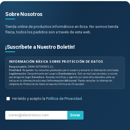
Sobre Nosotros
Tienda online de productos informáticos en Ibiza. No somos tienda
física, todos los pedidos son a través de esta web.
¡Suscríbete a Nuestro Boletín!
INFORMACIÓN BÁSICA SOBRE PROTECCIÓN DE DATOS
Responsable
: DARA NETWORKS, S.L.
Finalidad
: Responder las consultas planteadas por el usuario y enviarle la información solicitada;
Legitimación
: Consentimiento del usuario;
Destinatarios
: Solo se realizan cesiones si existe
una obligación legal;
Derechos
: Acceder, rectificar y suprimir, así como otros derechos, como se
indica en la información adicional;
Información Adicional
: Puede consultar la información
completa de Protección de Datos en nuestra
Política de Privacidad
.
He leído y acepto la
Política de Privacidad
.
Enviar