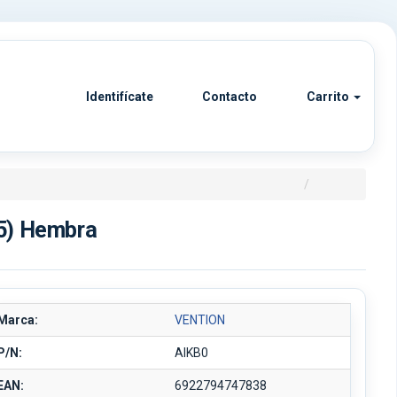
Identifícate
Contacto
Carrito
5) Hembra
Marca:
VENTION
P/N:
AIKB0
EAN:
6922794747838