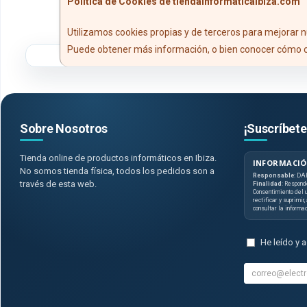
Política de Cookies de tiendainformaticaibiza.com
Utilizamos cookies propias y de terceros para mejorar n
Puede obtener más información, o bien conocer cómo c
Sobre Nosotros
¡Suscríbete
Tienda online de productos informáticos en Ibiza.
INFORMACIÓ
No somos tienda física, todos los pedidos son a
Responsable
: DA
través de esta web.
Finalidad
: Respond
Consentimiento del u
rectificar y suprimir
consultar la informa
He leído y 