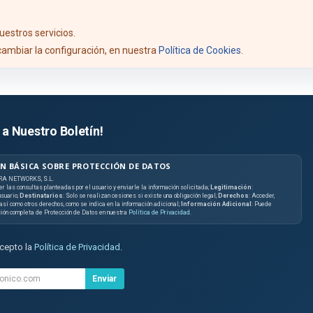
uestros servicios.
ambiar la configuración, en nuestra
Política de Cookies
.
 a Nuestro Boletín!
N BÁSICA SOBRE PROTECCIÓN DE DATOS
RA NETWORKS, S.L.
er las consultas planteadas por el usuario y enviarle la información solicitada;
Legitimación
:
suario;
Destinatarios
: Solo se realizan cesiones si existe una obligación legal;
Derechos
: Acceder,
, así como otros derechos, como se indica en la información adicional;
Información Adicional
: Puede
ción completa de Protección de Datos en nuestra
Política de Privacidad
.
acepto la
Política de Privacidad
.
Enviar