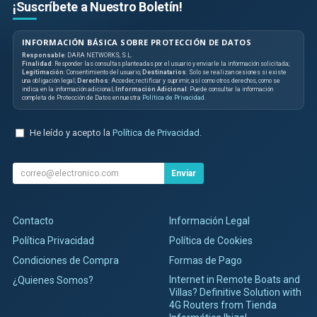
¡Suscríbete a Nuestro Boletín!
INFORMACIÓN BÁSICA SOBRE PROTECCIÓN DE DATOS
Responsable
: DARA NETWORKS, S.L.
Finalidad
: Responder las consultas planteadas por el usuario y enviarle la información solicitada;
Legitimación
: Consentimiento del usuario;
Destinatarios
: Solo se realizan cesiones si existe
una obligación legal;
Derechos
: Acceder, rectificar y suprimir, así como otros derechos, como se
indica en la información adicional;
Información Adicional
: Puede consultar la información
completa de Protección de Datos en nuestra
Política de Privacidad
.
He leído y acepto la
Política de Privacidad
.
Enviar
Contacto
Información Legal
Política Privacidad
Política de Cookies
Condiciones de Compra
Formas de Pago
Internet in Remote Boats and
¿Quienes Somos?
Villas? Definitive Solution with
4G Routers from Tienda