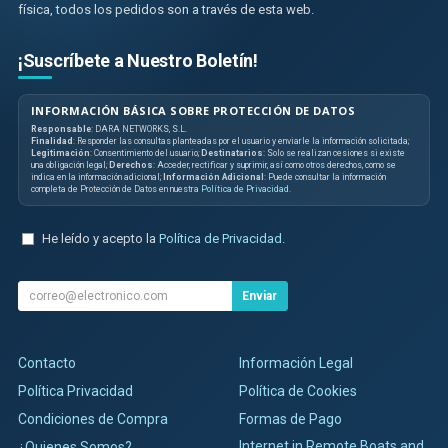
física, todos los pedidos son a través de esta web.
¡Suscríbete a Nuestro Boletín!
INFORMACIÓN BÁSICA SOBRE PROTECCIÓN DE DATOS
Responsable
: DARA NETWORKS, S.L.
Finalidad
: Responder las consultas planteadas por el usuario y enviarle la información solicitada;
Legitimación
: Consentimiento del usuario;
Destinatarios
: Solo se realizan cesiones si existe
una obligación legal;
Derechos
: Acceder, rectificar y suprimir, así como otros derechos, como se
indica en la información adicional;
Información Adicional
: Puede consultar la información
completa de Protección de Datos en nuestra
Política de Privacidad
.
He leído y acepto la
Política de Privacidad
.
Enviar
Contacto
Información Legal
Política Privacidad
Política de Cookies
Condiciones de Compra
Formas de Pago
Internet in Remote Boats and
¿Quienes Somos?