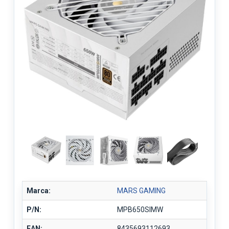
Marca:
MARS GAMING
P/N:
MPB650SIMW
EAN:
8435693112693