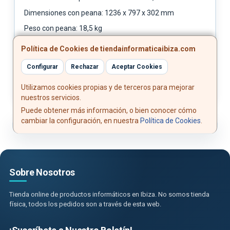
Dimensiones con peana: 1236 x 797 x 302 mm
Peso con peana: 18,5 kg
Peso sin peana: 17,7 kg
Política de Cookies de tiendainformaticaibiza.com
Montaje VESA: 300 x 200 mm
Configurar
Rechazar
Aceptar Cookies
Utilizamos cookies propias y de terceros para mejorar
nuestros servicios.
Puede obtener más información, o bien conocer cómo
cambiar la configuración, en nuestra
Política de Cookies
.
Sobre Nosotros
Tienda online de productos informáticos en Ibiza. No somos tienda
física, todos los pedidos son a través de esta web.