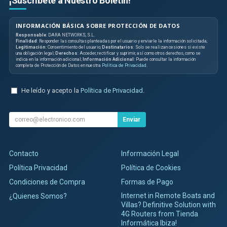
¡Suscríbete a Nuestro Boletín!
INFORMACIÓN BÁSICA SOBRE PROTECCIÓN DE DATOS
Responsable
: DARA NETWORKS, S.L.
Finalidad
: Responder las consultas planteadas por el usuario y enviarle la información solicitada;
Legitimación
: Consentimiento del usuario;
Destinatarios
: Solo se realizan cesiones si existe
una obligación legal;
Derechos
: Acceder, rectificar y suprimir, así como otros derechos, como se
indica en la información adicional;
Información Adicional
: Puede consultar la información
completa de Protección de Datos en nuestra
Política de Privacidad
.
He leído y acepto la
Política de Privacidad
.
Enviar
Contacto
Información Legal
Política Privacidad
Política de Cookies
Condiciones de Compra
Formas de Pago
Internet in Remote Boats and
¿Quienes Somos?
Villas? Definitive Solution with
4G Routers from Tienda
Informática Ibiza!