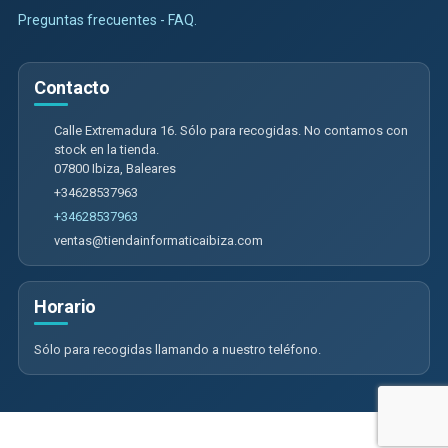
Preguntas frecuentes - FAQ.
Contacto
Calle Extremadura 16. Sólo para recogidas. No contamos con
stock en la tienda.
07800
Ibiza
,
Baleares
+34628537963
+34628537963
ventas@tiendainformaticaibiza.com
Horario
Sólo para recogidas llamando a nuestro teléfono.
Calle Extremadura 16. Sólo para recogidas. No contamos con tienda
física, 07800, Baleares, España. - CIF: B09985474 - Tfno: +34628537963