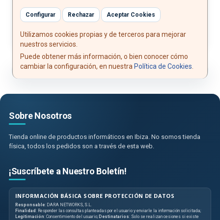
Peso: 327.5 g
Configurar
Rechazar
Aceptar Cookies
Utilizamos cookies propias y de terceros para mejorar
nuestros servicios.
Puede obtener más información, o bien conocer cómo
cambiar la configuración, en nuestra
Política de Cookies
.
Sobre Nosotros
Tienda online de productos informáticos en Ibiza. No somos tienda
física, todos los pedidos son a través de esta web.
¡Suscríbete a Nuestro Boletín!
INFORMACIÓN BÁSICA SOBRE PROTECCIÓN DE DATOS
Responsable
: DARA NETWORKS, S.L.
Finalidad
: Responder las consultas planteadas por el usuario y enviarle la información solicitada;
Legitimación
: Consentimiento del usuario;
Destinatarios
: Solo se realizan cesiones si existe