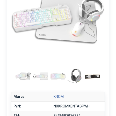
Marca:
KROM
P/N:
NXKROMKENTASPWH
EAN:
8436587976384