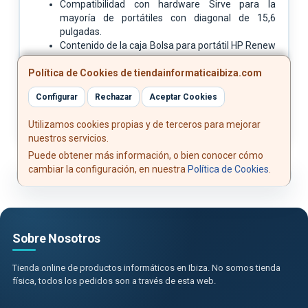
Compatibilidad con hardware Sirve para la
mayoría de portátiles con diagonal de 15,6
pulgadas.
Contenido de la caja Bolsa para portátil HP Renew
Business 15,6 pulgadas; Documentación
Política de Cookies de tiendainformaticaibiza.com
Sistema de cierre Cremallera
Tamaño de la pantalla (diagonal) 15.6"
Configurar
Rechazar
Aceptar Cookies
Utilizamos cookies propias y de terceros para mejorar
nuestros servicios.
Puede obtener más información, o bien conocer cómo
cambiar la configuración, en nuestra
Política de Cookies
.
Sobre Nosotros
Tienda online de productos informáticos en Ibiza. No somos tienda
física, todos los pedidos son a través de esta web.