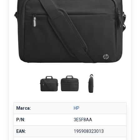
Marca:
HP
P/N:
3E5F8AA
EAN:
195908323013