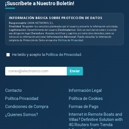
¡Suscríbete a Nuestro Boletín!
INFORMACIÓN BÁSICA SOBRE PROTECCIÓN DE DATOS
Responsable
: DARA NETWORKS, S.L.
Finalidad
: Responder las consultas planteadas por el usuario y enviarle la información solicitada;
Legitimación
: Consentimiento del usuario;
Destinatarios
: Solo se realizan cesiones si existe
una obligación legal;
Derechos
: Acceder, rectificar y suprimir, así como otros derechos, como se
indica en la información adicional;
Información Adicional
: Puede consultar la información
completa de Protección de Datos en nuestra
Política de Privacidad
.
He leído y acepto la
Política de Privacidad
.
Enviar
Contacto
Información Legal
Política Privacidad
Política de Cookies
Condiciones de Compra
Formas de Pago
Internet in Remote Boats and
¿Quienes Somos?
Villas? Definitive Solution with
4G Routers from Tienda