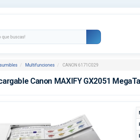
nsumibles
Multifunciones
CANON 6171C029
ecargable Canon MAXIFY GX2051 MegaTan