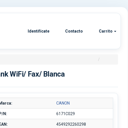
Identifícate
Contacto
Carrito
k WiFi/ Fax/ Blanca
Marca:
CANON
P/N:
6171C029
EAN:
4549292260298