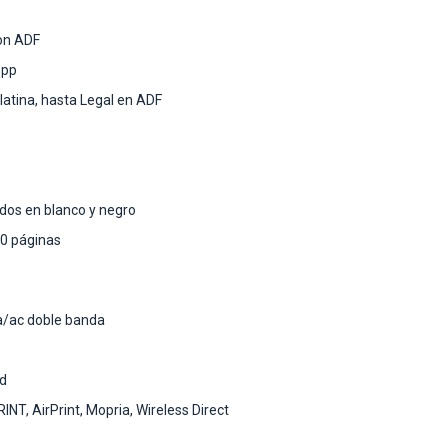
con ADF
ppp
tina, hasta Legal en ADF
dos en blanco y negro
50 páginas
/a/ac doble banda
ad
NT, AirPrint, Mopria, Wireless Direct