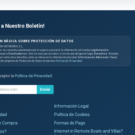
 a Nuestro Boletín!
N BÁSICA SOBRE PROTECCIÓN DE DATOS
RA NETWORKS, S.L.
er las consultas planteadas por el usuario y enviarle la información solicitada;
Legitimación
:
suario;
Destinatarios
: Solo se realizan cesiones si existe una obligación legal;
Derechos
: Acceder,
, así como otros derechos, como se indica en la información adicional;
Información Adicional
: Puede
ción completa de Protección de Datos en nuestra
Política de Privacidad
.
acepto la
Política de Privacidad
.
Enviar
Información Legal
idad
Política de Cookies
de Compra
Formas de Pago
Internet in Remote Boats and Villas?
os?