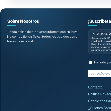
Sobre Nosotros
¡Suscríbete
Tienda online de productos informáticos en Ibiza.
INFORMACIÓ
No somos tienda física, todos los pedidos son a
Responsable
: DA
través de esta web.
Finalidad
: Respond
Consentimiento del u
rectificar y suprimir
consultar la informa
He leído y 
Contacto
Política Privac
Condiciones 
¿Quienes Som