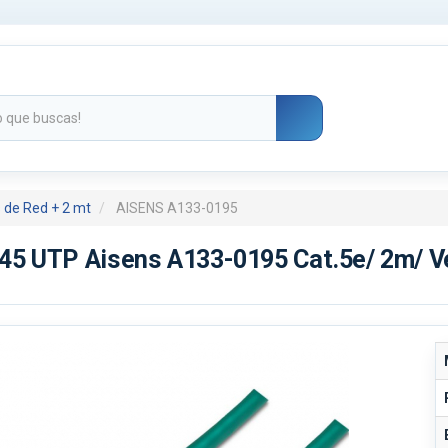
 de Red + 2 mt
AISENS A133-0195
45 UTP Aisens A133-0195 Cat.5e/ 2m/ V