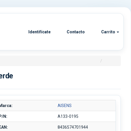
Identifícate
Contacto
Carrito
erde
Marca:
AISENS
P/N:
A133-0195
EAN:
8436574701944