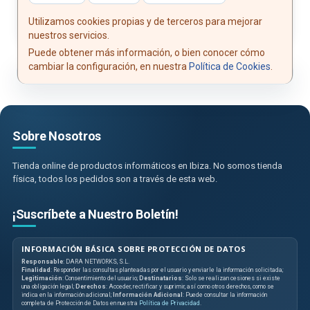
Utilizamos cookies propias y de terceros para mejorar
nuestros servicios.
Puede obtener más información, o bien conocer cómo
cambiar la configuración, en nuestra
Política de Cookies
.
Sobre Nosotros
Tienda online de productos informáticos en Ibiza. No somos tienda
física, todos los pedidos son a través de esta web.
¡Suscríbete a Nuestro Boletín!
INFORMACIÓN BÁSICA SOBRE PROTECCIÓN DE DATOS
Responsable
: DARA NETWORKS, S.L.
Finalidad
: Responder las consultas planteadas por el usuario y enviarle la información solicitada;
Legitimación
: Consentimiento del usuario;
Destinatarios
: Solo se realizan cesiones si existe
una obligación legal;
Derechos
: Acceder, rectificar y suprimir, así como otros derechos, como se
indica en la información adicional;
Información Adicional
: Puede consultar la información
completa de Protección de Datos en nuestra
Política de Privacidad
.