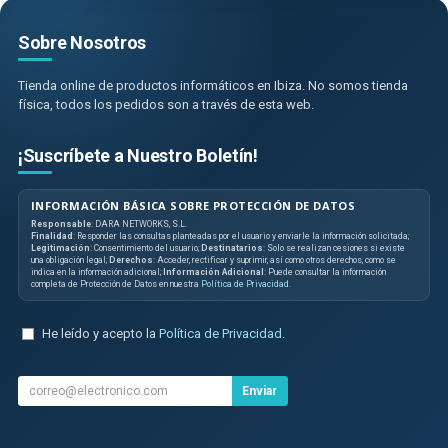
Sobre Nosotros
Tienda online de productos informáticos en Ibiza. No somos tienda
física, todos los pedidos son a través de esta web.
¡Suscríbete a Nuestro Boletín!
INFORMACIÓN BÁSICA SOBRE PROTECCIÓN DE DATOS
Responsable
: DARA NETWORKS, S.L.
Finalidad
: Responder las consultas planteadas por el usuario y enviarle la información solicitada;
Legitimación
: Consentimiento del usuario;
Destinatarios
: Solo se realizan cesiones si existe
una obligación legal;
Derechos
: Acceder, rectificar y suprimir, así como otros derechos, como se
indica en la información adicional;
Información Adicional
: Puede consultar la información
completa de Protección de Datos en nuestra
Política de Privacidad
.
He leído y acepto la
Política de Privacidad
.
Enviar